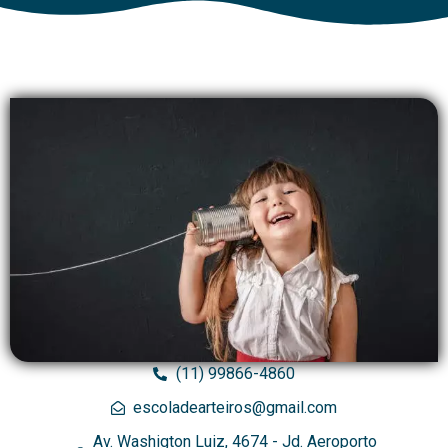
(11) 99866-4860
escoladearteiros@gmail.com
Av. Washigton Luiz, 4674 - Jd. Aeroporto